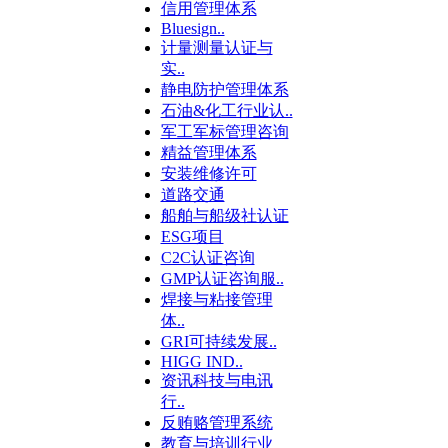
信用管理体系
Bluesign..
计量测量认证与
实..
静电防护管理体系
石油&化工行业认..
军工军标管理咨询
精益管理体系
安装维修许可
道路交通
船舶与船级社认证
ESG项目
C2C认证咨询
GMP认证咨询服..
焊接与粘接管理
体..
GRI可持续发展..
HIGG IND..
资讯科技与电讯
行..
反贿赂管理系统
教育与培训行业