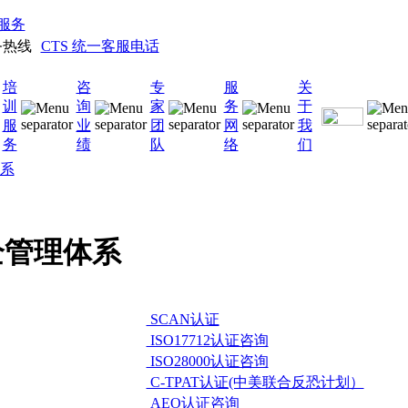
服务
CTS 统一客服电话
培
咨
专
服
关
训
询
家
务
于
服
业
团
网
我
务
绩
队
络
们
系
全管理体系
SCAN认证
ISO17712认证咨询
ISO28000认证咨询
C-TPAT认证(中美联合反恐计划）
AEO认证咨询