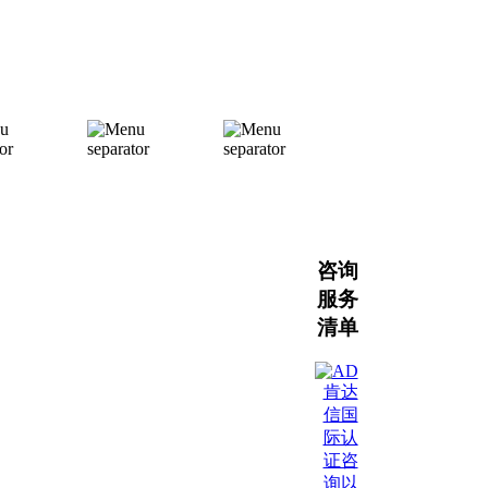
咨询
服务
清单
肯达
信国
际认
证咨
询以