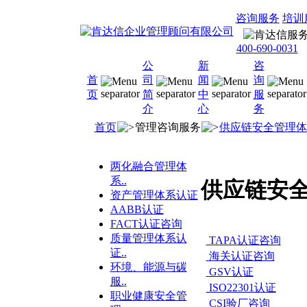
咨询服务
培训
400-690-0031
公
新
咨
首
司
闻
询
页
简
中
服
介
心
务
首页
管理咨询服务
供应链安全管理体
两化融合管理体
系..
供应链安
资产管理体系认证
AABB认证
FACT认证咨询
质量管理体系认
TAPA认证咨询
证..
海关认证咨询
环境、能源与碳
GSV认证
服..
ISO22301认证
职业健康安全管
CSI验厂咨询