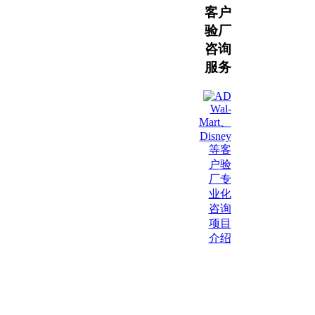
客户
验厂
咨询
服务
Wal-
Mart、
Disney
等客
户验
厂专
业化
咨询
项目
介绍