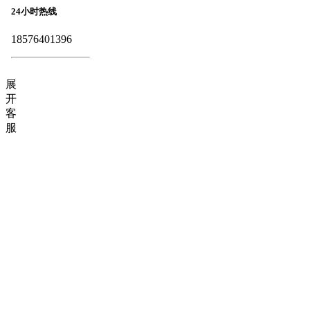
24小时热线
18576401396
展
开
客
服