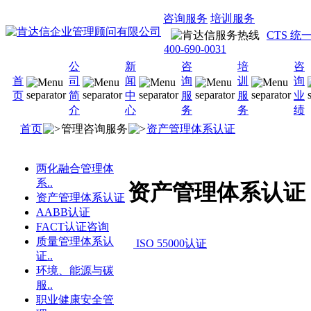
咨询服务
培训服务
CTS 
400-690-0031
公
新
咨
培
咨
首
司
闻
询
训
询
页
简
中
服
服
业
介
心
务
务
绩
首页
管理咨询服务
资产管理体系认证
两化融合管理体
系..
资产管理体系认证
资产管理体系认证
AABB认证
FACT认证咨询
质量管理体系认
ISO 55000认证
证..
环境、能源与碳
服..
职业健康安全管