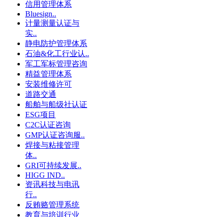
信用管理体系
Bluesign..
计量测量认证与
实..
静电防护管理体系
石油&化工行业认..
军工军标管理咨询
精益管理体系
安装维修许可
道路交通
船舶与船级社认证
ESG项目
C2C认证咨询
GMP认证咨询服..
焊接与粘接管理
体..
GRI可持续发展..
HIGG IND..
资讯科技与电讯
行..
反贿赂管理系统
教育与培训行业