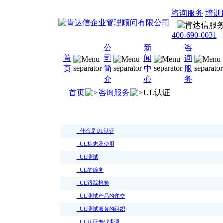
咨询服务
培训
400-690-0031
公
新
咨
首
司
闻
询
页
简
中
服
介
心
务
首页
咨询服务
UL认证
什么是UL认证
UL标志及使用
UL测试
UL的服务
UL跟踪检验
UL测试产品的递交
UL测试服务的组织
UL认证专业术语