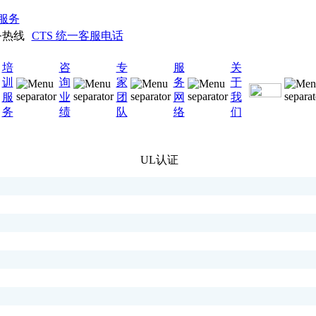
服务
CTS 统一客服电话
培
咨
专
服
关
训
询
家
务
于
服
业
团
网
我
务
绩
队
络
们
UL认证