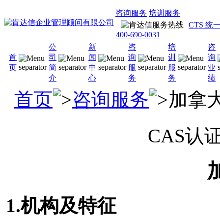
咨询服务
培训服务
CTS 
400-690-0031
公
新
咨
培
咨
首
司
闻
询
训
询
页
简
中
服
服
业
介
心
务
务
绩
首页
咨询服务
加拿大
CAS认
1.机构及特征