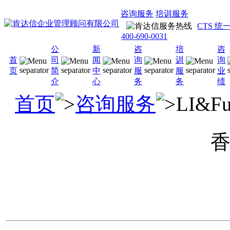
咨询服务
培训服务
CTS 
400-690-0031
公
新
咨
培
咨
首
司
闻
询
训
询
页
简
中
服
服
业
介
心
务
务
绩
首页
咨询服务
LI&